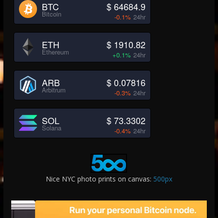
BTC
$ 64684.9
Bitcoin
-0.1%
24hr
ETH
$ 1910.82
Ethereum
+0.1%
24hr
ARB
$ 0.07816
Arbitrum
-0.3%
24hr
SOL
$ 73.3302
Solana
-0.4%
24hr
Nice NYC photo prints on canvas:
500px