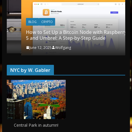
BLOG
CRYPTO
How to Set Up a Bitcoin Node with Raspberry Pi
5 and Umbrel: A Step-by-Step Guide
June 12, 2025
Wolfgang
NYC by W. Gabler
Central Park in autumn!